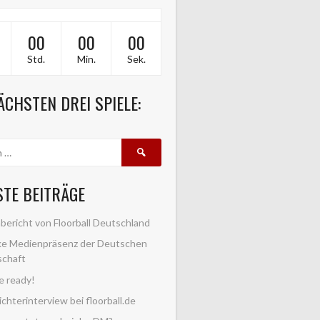
00
00
00
Std.
Min.
Sek.
ÄCHSTEN DREI SPIELE:
Suche
nach:
STE BEITRÄGE
bericht von Floorball Deutschland
ke Medienpräsenz der Deutschen
schaft
e ready!
chterinterview bei floorball.de