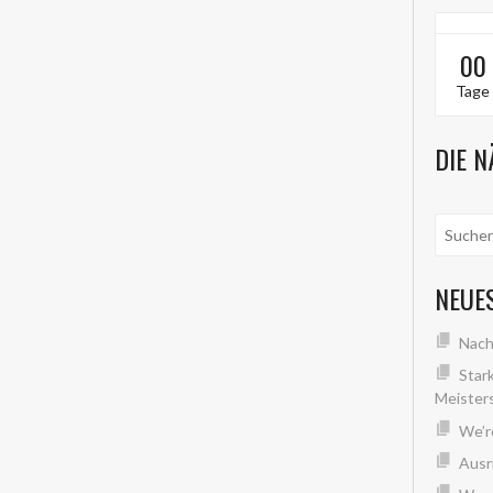
00
Tage
DIE N
NEUE
Nach
Star
Meister
We’r
Ausri