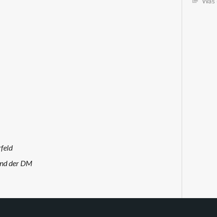
Was 
feld
end der DM