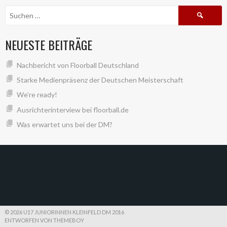
Suche
nach:
NEUESTE BEITRÄGE
Nachbericht von Floorball Deutschland
Starke Medienpräsenz der Deutschen Meisterschaft
We’re ready!
Ausrichterinterview bei floorball.de
Was erwartet uns bei der DM?
© 2026 U17 JUNIORINNEN KLEINFELD DM 2016
ENTWORFEN VON THEMEBOY