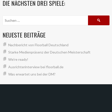
DIE NÄCHSTEN DREI SPIELE:
Suche
nach:
NEUESTE BEITRÄGE
Nachbericht von Floorball Deutschland
Starke Medienpräsenz der Deutschen Meisterschaft
We’re ready!
Ausrichterinterview bei floorball.de
Was erwartet uns bei der DM?